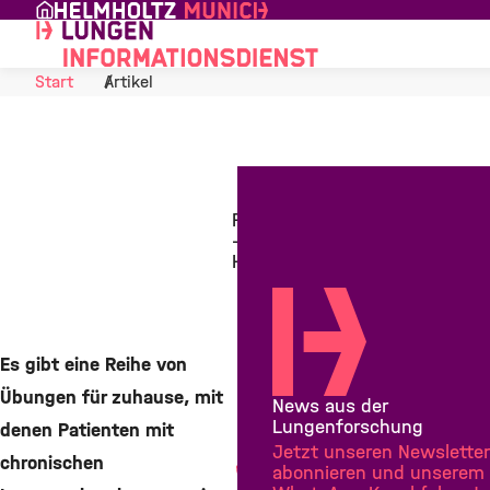
Skip to Content
Start
Artikel
Fit durch den Tag
- mit einfachen
Haushaltsgeräten
3. April 2014
Es gibt eine Reihe von
Übungen für zuhause, mit
News aus der
Teilen
Lungenforschung
denen Patienten mit
Teilen
Jetzt unseren Newsletter
chronischen
abonnieren und unserem
Teilen
Mail