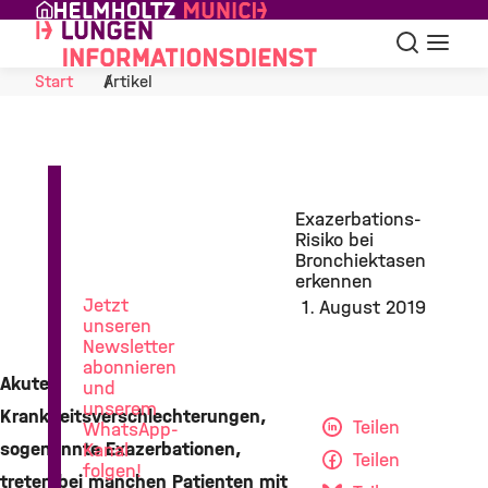
Skip to Content
Suche
Navigat
Start
Artikel
News
Exazerbations-
aus
Risiko bei
der
Bronchiektasen
Lungenforschung
erkennen
Jetzt
1. August 2019
unseren
Newsletter
abonnieren
Akute
und
unserem
Krankheitsverschlechterungen,
Teilen
WhatsApp-
sogenannte Exazerbationen,
Kanal
Teilen
folgen!
treten bei manchen Patienten mit