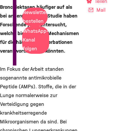
Teilen
Bronchiektasen häufiger auf als
Mail
Newsletter
bei anderen. In einer Studie haben
bestellen
Forschende jetzt untersucht,
WhatsApp-
welche biologischen Mechanismen
Kanal
für die häufigen Exazerbationen
folgen
verantwortlich sein könnten.
Im Fokus der Arbeit standen
sogenannte antimikrobielle
Peptide (AMPs). Stoffe, die in der
Lunge normalerweise zur
Verteidigung gegen
krankheitserregende
Mikroorganismen da sind. Bei
chronischen Lungenerkrankungen