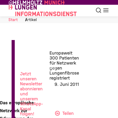
Skip to Content
Suche
Navigat
Start
Artikel
News
Europaweit
aus
300 Patienten
der
für Netzwerk
Lungenforschung
gegen
Lungenfibrose
Jetzt
registriert
unseren
Newsletter
9. Juni 2011
abonnieren
und
unserem
Das europäische
WhatsApp-
Kanal
Netzwerk zur
Teilen
folgen!