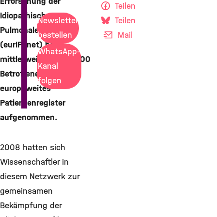
Erforschung der
Teilen
Idiopathischen
Teilen
Newsletter
Pulmonalen Fibrose
Mail
bestellen
(eurIPFnet) hat
WhatsApp-
mittlerweile bereits 300
Kanal
Betroffene in sein
folgen
europaweites
Patientenregister
aufgenommen.
2008 hatten sich
Wissenschaftler in
diesem Netzwerk zur
gemeinsamen
Bekämpfung der