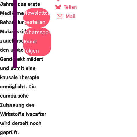
Jahres das erste
Teilen
Newsletter
Medikament zur
Mail
bestellen
Behandlung der
Mukoviszidose
WhatsApp-
zugelassen, das
Kanal
den ursächlichen
folgen
Gendefekt mildert
und somit eine
kausale Therapie
ermöglicht. Die
europäische
Zulassung des
Wirkstoffs Ivacaftor
wird derzeit noch
geprüft.