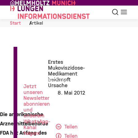
Skip to Content
Suche
Navigat
Start
Artikel
News
Erstes
aus
Mukoviszidose-
der
Medikament
Lungenforschung
bekämpft
Ursache
Jetzt
unseren
8. Mai 2012
Newsletter
abonnieren
und
Die amerikanische
unserem
WhatsApp-
Arzneimittelbehörde
Teilen
Kanal
FDA hat Anfang des
folgen!
Teilen