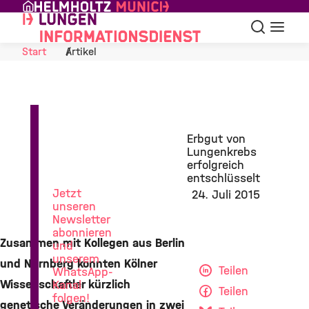
Skip to Content
Suche
Navigat
Start
Artikel
News
Erbgut von
aus
Lungenkrebs
der
erfolgreich
Lungenforschung
entschlüsselt
Jetzt
24. Juli 2015
unseren
Newsletter
abonnieren
Zusammen mit Kollegen aus Berlin
und
unserem
und Nürnberg konnten Kölner
Teilen
WhatsApp-
Wissenschaftler kürzlich
Kanal
Teilen
folgen!
genetische Veränderungen in zwei