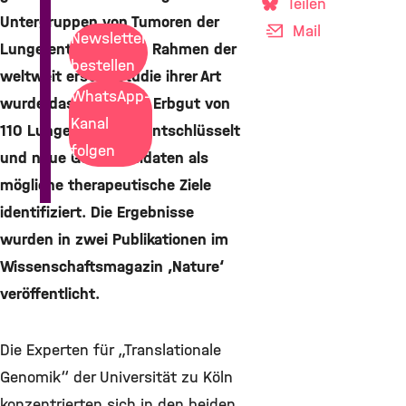
Teilen
Untergruppen von Tumoren der
Mail
Newsletter
Lunge entdecken. Im Rahmen der
bestellen
weltweit ersten Studie ihrer Art
WhatsApp-
wurde das komplette Erbgut von
Kanal
110 Lungentumoren entschlüsselt
folgen
und neue Gen-Kandidaten als
mögliche therapeutische Ziele
identifiziert. Die Ergebnisse
wurden in zwei Publikationen im
Wissenschaftsmagazin ‚Nature‘
veröffentlicht.
Die Experten für „Translationale
Genomik“ der Universität zu Köln
konzentrierten sich in den beiden