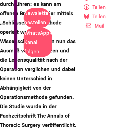
durchführen: es kann am
Teilen
Newsletter
offenen Brustkorb oder mittels
Teilen
bestellen
„Schlüsselloch“-Methode
Mail
operiert werden.
WhatsApp-
Wissenschaftler haben nun das
Kanal
Ausmaß von Schmerzen und
folgen
die Lebensqualität nach der
Operation verglichen und dabei
keinen Unterschied in
Abhängigkeit von der
Operationsmethode gefunden.
Die Studie wurde in der
Fachzeitschrift The Annals of
Thoracic Surgery veröffentlicht.