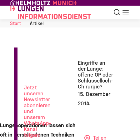
Skip to Content
Suche
Navigat
Start
Artikel
News
Eingriffe an
aus
der Lunge:
der
offene OP oder
Lungenforschung
Schlüsselloch-
Chirurgie?
Jetzt
unseren
15. Dezember
Newsletter
2014
abonnieren
und
unserem
WhatsApp-
Lungenoperationen lassen sich
Kanal
oft in verschiedenen Techniken
folgen!
Teilen