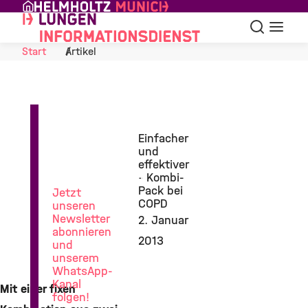
Skip to Content
Suche
Navigat
Start
Artikel
News
Einfacher
aus
und
der
effektiver
Lungenforschung
- Kombi-
Pack bei
Jetzt
COPD
unseren
Newsletter
2. Januar
abonnieren
2013
und
unserem
WhatsApp-
Kanal
Mit einer fixen
folgen!