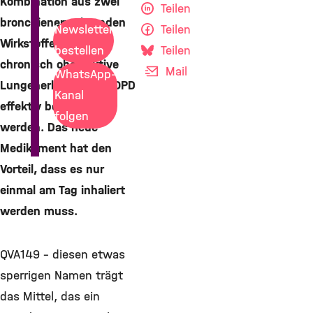
Kombination aus zwei
Teilen
bronchienerweiternden
Teilen
Newsletter
Wirkstoffen kann die
Teilen
bestellen
chronisch obstruktive
Mail
WhatsApp-
Lungenerkrankung COPD
Kanal
effektiv behandelt
folgen
werden. Das neue
Medikament hat den
Vorteil, dass es nur
einmal am Tag inhaliert
werden muss.
QVA149 - diesen etwas
sperrigen Namen trägt
das Mittel, das ein