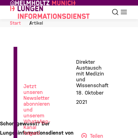
Skip to Content
Suche
Navigat
Start
Artikel
News
Direkter
aus
Austausch
der
mit Medizin
Lungenforschung
und
Wissenschaft
Jetzt
unseren
18. Oktober
Newsletter
2021
abonnieren
und
unserem
WhatsApp-
Schon gewusst? Der
Kanal
Lungeninformationsdienst von
folgen!
Teilen