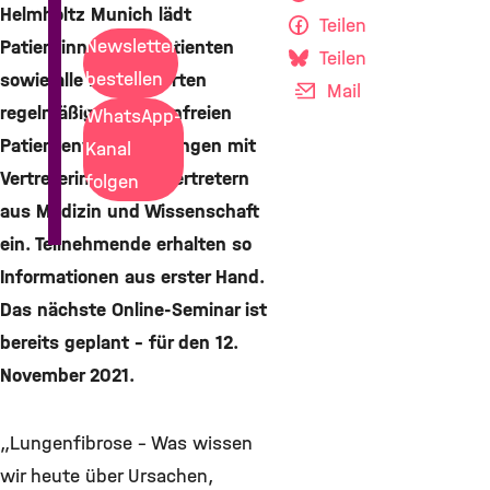
Helmholtz Munich lädt
Teilen
Newsletter
Patientinnen und Patienten
Teilen
bestellen
sowie alle Interessierten
Mail
regelmäßig zu kostenfreien
WhatsApp-
Patientenveranstaltungen mit
Kanal
Vertreterinnen und Vertretern
folgen
aus Medizin und Wissenschaft
ein. Teilnehmende erhalten so
Informationen aus erster Hand.
Das nächste Online-Seminar ist
bereits geplant – für den 12.
November 2021.
„Lungenfibrose – Was wissen
wir heute über Ursachen,