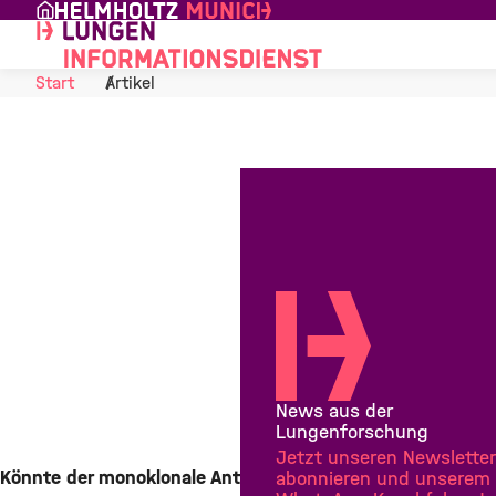
Skip to Content
Start
Artikel
Der
Antikörper
Itepekimab
zur COPD-
Behandlung?
23.
September
2021
News aus der
Lungenforschung
Jetzt unseren Newsletter
Könnte der monoklonale Anti-
abonnieren und unserem