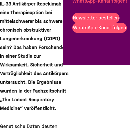
WhatsApp-Kanal folgen!
IL-33 Antikörper Itepekimab
Teilen
eine Therapieoption bei
Teilen
Newsletter bestellen
mittelschwerer bis schwerer
Teilen
WhatsApp-Kanal folgen
chronisch obstruktiver
Mail
Lungenerkrankung (COPD)
sein? Das haben Forschende
in einer Studie zur
Wirksamkeit, Sicherheit und
Verträglichkeit des Antikörpers
untersucht. Die Ergebnisse
wurden in der Fachzeitschrift
„The Lancet Respiratory
Medicine“ veröffentlicht.
Genetische Daten deuten