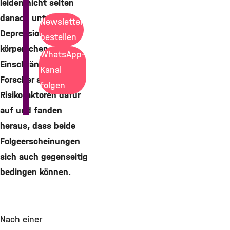
leiden nicht selten
danach unter
Newsletter
Depressionen und
bestellen
körperlichen
WhatsApp-
Einschränkungen.
Kanal
Forscher spürten nun
folgen
Risikofaktoren dafür
auf und fanden
heraus, dass beide
Folgeerscheinungen
sich auch gegenseitig
bedingen können.
Nach einer