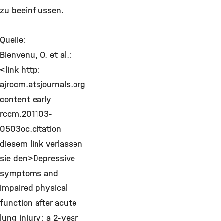
zu beeinflussen.
Quelle:
Bienvenu, O. et al.:
<link http:
ajrccm.atsjournals.org
content early
rccm.201103-
0503oc.citation
diesem link verlassen
sie den>Depressive
symptoms and
impaired physical
function after acute
lung injury: a 2-year