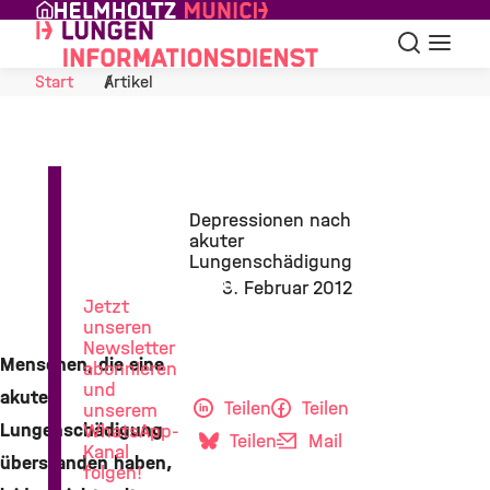
Skip to Content
Suche
Navigat
Start
Artikel
News
Depressionen nach
aus
akuter
der
Lungenschädigung
Lungenforschung
3. Februar 2012
Jetzt
unseren
Newsletter
Menschen, die eine
abonnieren
und
akute
Teilen
Teilen
unserem
Lungenschädigung
WhatsApp-
Teilen
Mail
Kanal
überstanden haben,
folgen!