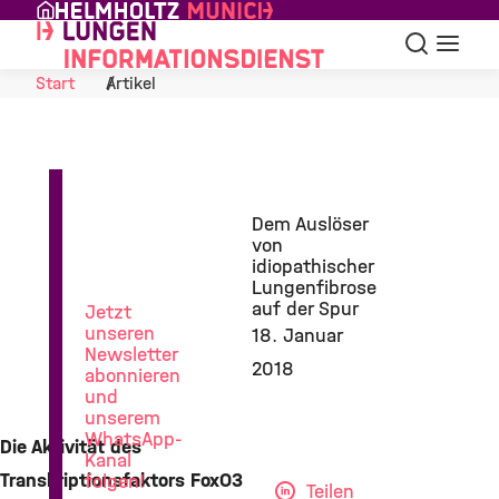
Skip to Content
Suche
Navigat
Start
Artikel
News
Dem Auslöser
aus
von
der
idiopathischer
Lungenforschung
Lungenfibrose
auf der Spur
Jetzt
unseren
18. Januar
Newsletter
2018
abonnieren
und
unserem
WhatsApp-
Die Aktivität des
Kanal
Transkriptionsfaktors FoxO3
folgen!
Teilen