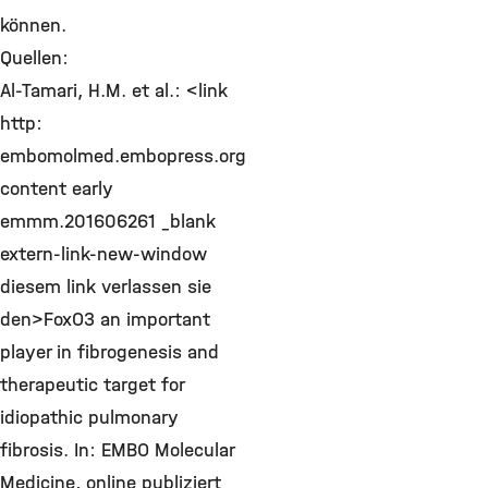
können.
Quellen:
Al-Tamari, H.M. et al.: <link
http:
embomolmed.embopress.org
content early
emmm.201606261 _blank
extern-link-new-window
diesem link verlassen sie
den>FoxO3 an important
player in fibrogenesis and
therapeutic target for
idiopathic pulmonary
fibrosis. In: EMBO Molecular
Medicine, online publiziert