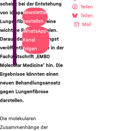
scheint bei der Entstehung
Teilen
Newsletter
von idiopathischer
Teilen
bestellen
Lungenfibrose (IPF) eine
Mail
wichtige Rolle zu spielen.
WhatsApp-
Darauf deutet eine jüngst
Kanal
veröffentlichte Studie in der
folgen
Fachzeitschrift ‚EMBO
Molecular Medicine‘ hin. Die
Ergebnisse könnten einen
neuen Behandlungsansatz
gegen Lungenfibrose
darstellen.
Die molekularen
Zusammenhänge der