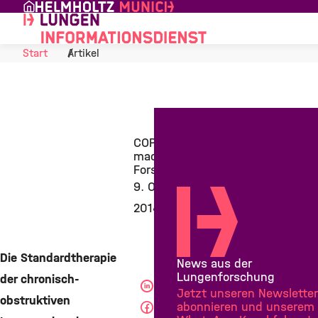
Skip to Content
Start
Artikel
COPD: Was
macht die
Forschung?
9. Oktober
2014
Die Standardtherapie
News aus der
Lungenforschung
der chronisch-
Teilen
Jetzt unseren Newsletter
obstruktiven
abonnieren und unserem
Teilen