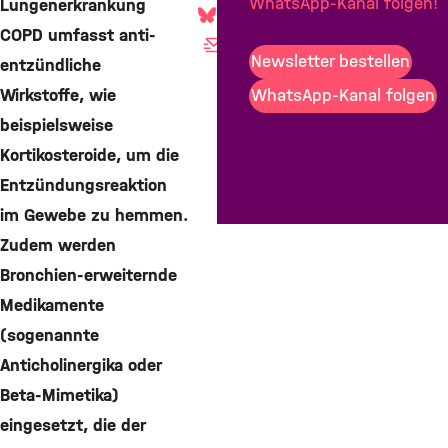
WhatsApp-Kanal folgen!
Lungenerkrankung
Teilen
COPD umfasst anti-
Mail
Newsletter bestellen
entzündliche
WhatsApp-Kanal folgen
Wirkstoffe, wie
beispielsweise
Kortikosteroide, um die
Entzündungsreaktion
im Gewebe zu hemmen.
Zudem werden
Bronchien-erweiternde
Medikamente
(sogenannte
Anticholinergika oder
Beta-Mimetika)
eingesetzt, die der