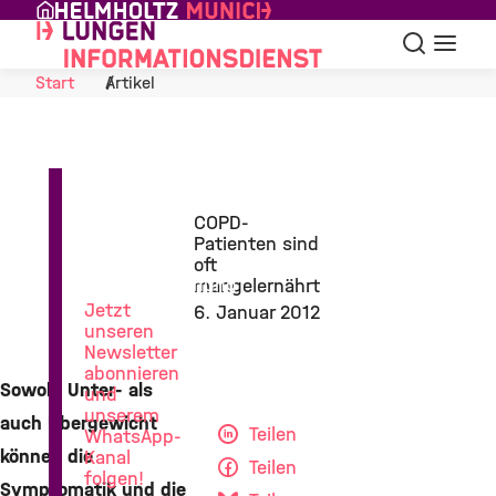
Skip to Content
Suche
Navigat
Start
Artikel
News
COPD-
aus
Patienten sind
der
oft
Lungenforschung
mangelernährt
Jetzt
6. Januar 2012
unseren
Newsletter
abonnieren
Sowohl Unter- als
und
unserem
auch Übergewicht
Teilen
WhatsApp-
können die
Kanal
Teilen
folgen!
Symptomatik und die