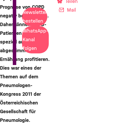
Teilen
Prognose von COPD
Mail
Newsletter
negativ beeinflussen.
bestellen
Daher können COPD-
WhatsApp-
Patienten von einer
Kanal
speziell auf sie
folgen
abgestimmten
Ernährung profitieren.
Dies war eines der
Themen auf dem
Pneumologen-
Kongress 2011 der
Österreichischen
Gesellschaft für
Pneumologie.