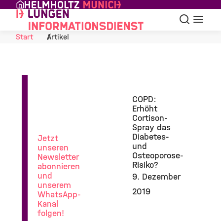
Skip to Content
Suche
Navigat
Start
Artikel
News
COPD:
aus
Erhöht
der
Cortison-
Lungenforschung
Spray das
Diabetes-
Jetzt
und
unseren
Osteoporose-
Newsletter
Risiko?
abonnieren
und
9. Dezember
unserem
2019
WhatsApp-
Kanal
folgen!