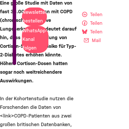
Eine große Studie mit Daten von
fast 38.000 Personen mit COPD
Newsletter
Teilen
(chronisch obstruktive
bestellen
Teilen
Lungenerkrankung) deutet darauf
WhatsApp-
Teilen
hin, dass die Verwendung von
Kanal
Mail
Cortison-Spray das Risiko für Typ-
folgen
2-Diabetes erhöhen könnte.
Höhere Cortison-Dosen hatten
sogar noch weitreichendere
Auswirkungen.
In der Kohortenstudie nutzen die
Forschenden die Daten von
<link>COPD-Patienten aus zwei
großen britischen Datenbanken,