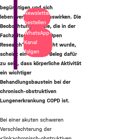
begünstigen und sich
Newsletter
lebensverlängernd auswirken. Die
bestellen
Beobachtungsstudie, die in der
WhatsApp-
Fachzeitschrift ‚ERJ Open
Kanal
Research‘ veröffentlicht wurde,
folgen
scheint ein weiterer Beleg dafür
zu sein, dass körperliche Aktivität
ein wichtiger
Behandlungsbaustein bei der
chronisch-obstruktiven
Lungenerkrankung COPD ist.
Bei einer akuten schweren
Verschlechterung der
<link>chronisch-obstruktiven