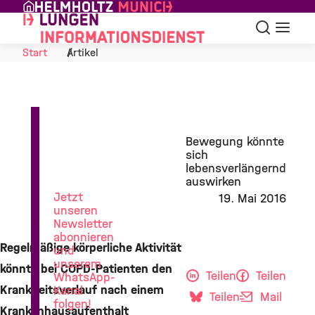
Skip to Content
Suche
Navigat
Start
Artikel
News
Bewegung könnte
aus
sich
der
lebensverlängernd
Lungenforschung
auswirken
Jetzt
19. Mai 2016
unseren
Newsletter
abonnieren
Regelmäßige körperliche Aktivität
und
unserem
könnte bei COPD-Patienten den
Teilen
Teilen
WhatsApp-
Krankheitsverlauf nach einem
Kanal
Teilen
Mail
folgen!
Krankenhausaufenthalt