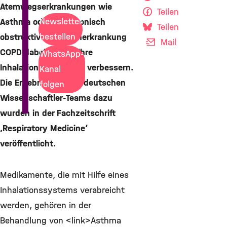
Atemwegserkrankungen wie
Teilen
Newsletter
Asthma oder der chronisch
Teilen
bestellen
obstruktiven Lungenerkrankung
Mail
COPD dabei helfen, ihre
WhatsApp-
Inhalationstechnik zu verbessern.
Kanal
Die Ergebnisse eines deutschen
folgen
Wissenschaftler-Teams dazu
wurden in der Fachzeitschrift
‚Respiratory Medicine‘
veröffentlicht.
Medikamente, die mit Hilfe eines
Inhalationssystems verabreicht
werden, gehören in der
Behandlung von <link>Asthma