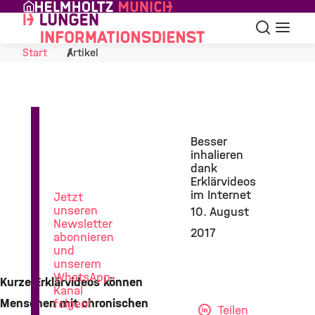
Skip to Content
Suche
Navigat
Start
Artikel
News
Besser
aus
inhalieren
der
dank
Lungenforschung
Erklärvideos
im Internet
Jetzt
unseren
10. August
Newsletter
2017
abonnieren
und
unserem
WhatsApp-
Kurze Erklärvideos können
Kanal
Menschen mit chronischen
folgen!
Teilen