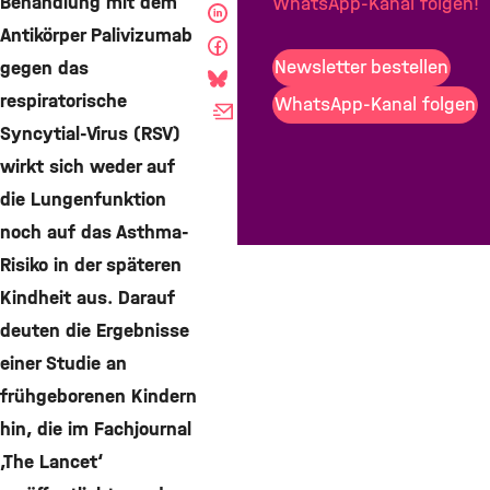
Behandlung mit dem
WhatsApp-Kanal folgen!
Teilen
Antikörper Palivizumab
Teilen
Newsletter bestellen
gegen das
Teilen
respiratorische
WhatsApp-Kanal folgen
Mail
Syncytial-Virus (RSV)
wirkt sich weder auf
die Lungenfunktion
noch auf das Asthma-
Risiko in der späteren
Kindheit aus. Darauf
deuten die Ergebnisse
einer Studie an
frühgeborenen Kindern
hin, die im Fachjournal
‚The Lancet‘