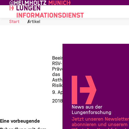
Skip to Content
Start
Artikel
Beeinflusst
RSV-
Prävention
das
Asthma-
Risiko?
9. April
2018
News aus der
Lungenforschung
Jetzt unseren Newsletter
Eine vorbeugende
abonnieren und unserem