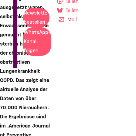
Teilen
ausgesetzt waren,
Teilen
Newsletter
selbst als
Mail
bestellen
Erwachsene aber nie
WhatsApp-
geraucht haben,
Kanal
sterben häufiger an
folgen
der chronisch
obstruktiven
Lungenkrankheit
COPD. Das zeigt eine
aktuelle Analyse der
Daten von über
70.000 Nierauchern.
Die Ergebnisse sind
im ‚American Journal
of Preventive