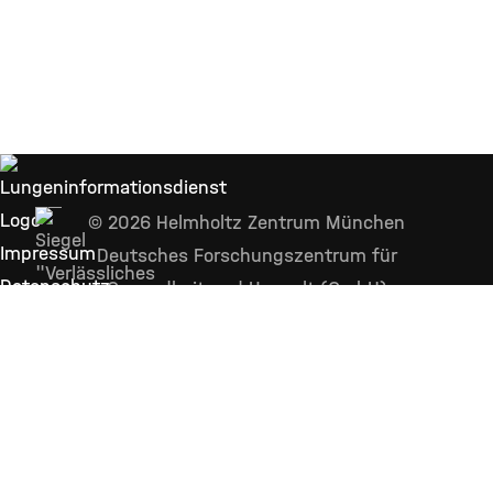
© 2026 Helmholtz Zentrum München
Impressum
Deutsches Forschungszentrum für
Datenschutz
Gesundheit und Umwelt (GmbH)
Über
uns
Kontakt
Barrierefreiheit
Sitemap
YOUTUBE
WHATSAPP