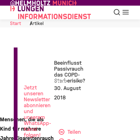
Skip to Content
Suche
Navigat
Start
Artikel
News
Beeinflusst
aus
Passivrauch
der
das COPD-
Lungenforschung
Sterberisiko?
Jetzt
30. August
unseren
2018
Newsletter
abonnieren
und
unserem
Menschen, die als
WhatsApp-
Kind für mehrere
Kanal
Teilen
folgen!
Jahre Zigarettenrauch