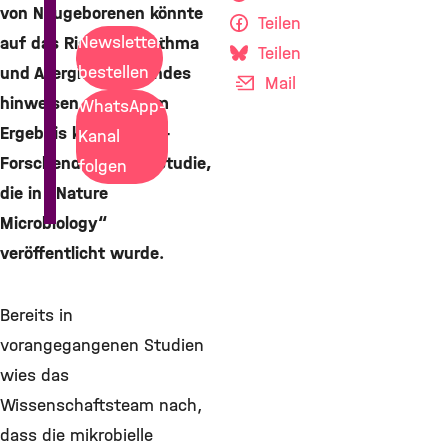
von Neugeborenen könnte
Teilen
Newsletter
auf das Risiko für Asthma
Teilen
bestellen
und Allergien des Kindes
Mail
hinweisen. Zu diesem
WhatsApp-
Ergebnis kommen US-
Kanal
Forschende in einer Studie,
folgen
die in „Nature
Microbiology“
veröffentlicht wurde.
Bereits in
vorangegangenen Studien
wies das
Wissenschaftsteam nach,
dass die mikrobielle