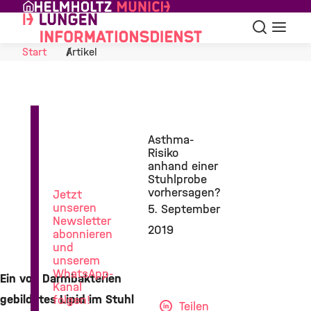
Skip to Content
Suche
Navigat
Start
Artikel
News
Asthma-
aus
Risiko
der
anhand einer
Lungenforschung
Stuhlprobe
vorhersagen?
Jetzt
unseren
5. September
Newsletter
2019
abonnieren
und
unserem
WhatsApp-
Ein von Darmbakterien
Kanal
gebildetes Lipid im Stuhl
folgen!
Teilen