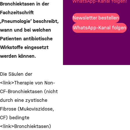
WhatsApp-Kanal folgen!
Bronchiektasen in der
Teilen
Fachzeitschrift
Mail
Newsletter bestellen
‚Pneumologie‘ beschreibt,
WhatsApp-Kanal folgen
wann und bei welchen
Patienten antibiotische
Wirkstoffe eingesetzt
werden können.
Die Säulen der
<link>Therapie von Non-
CF-Bronchiektasen (nicht
durch eine zystische
Fibrose (Mukoviszidose,
CF) bedingte
<link>Bronchiektasen)