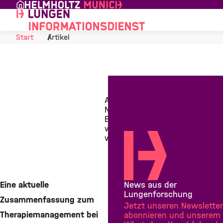
Skip to Content
Start
Artikel
Antibiotika bei
Non-CF-
Bronchiektasen:
was, wann und
wozu?
9. April 2014
News aus der
Eine aktuelle
Lungenforschung
Zusammenfassung zum
Teilen
Jetzt unseren Newsletter
Therapiemanagement bei
abonnieren und unserem
Teilen