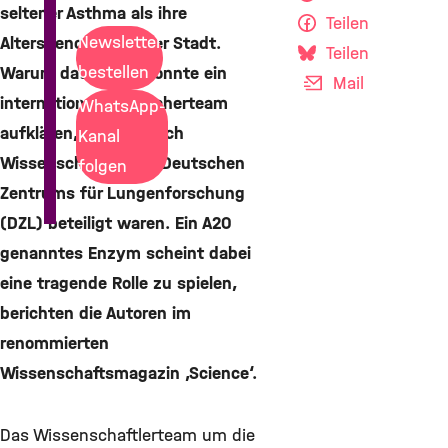
seltener Asthma als ihre
Teilen
Newsletter
Altersgenossen in der Stadt.
Teilen
bestellen
Warum das so ist, konnte ein
Mail
internationales Forscherteam
WhatsApp-
aufklären, an dem auch
Kanal
Wissenschaftler des Deutschen
folgen
Zentrums für Lungenforschung
(DZL) beteiligt waren. Ein A20
genanntes Enzym scheint dabei
eine tragende Rolle zu spielen,
berichten die Autoren im
renommierten
Wissenschaftsmagazin ‚Science‘.
Das Wissenschaftlerteam um die