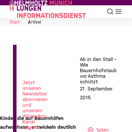
Skip to Content
Suche
Navigat
Start
Artikel
News
Ab in den Stall -
aus
Wie
der
Bauernhofstaub
Lungenforschung
vor Asthma
schützt
Jetzt
unseren
21. September
Newsletter
2015
abonnieren
und
unserem
WhatsApp-
Kinder, die auf Bauernhöfen
Kanal
aufwachsen, entwickeln deutlich
folgen!
Teilen