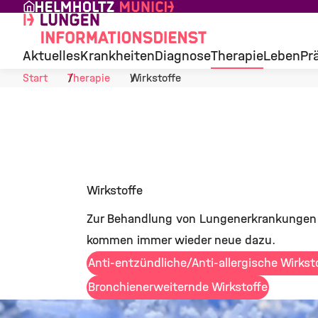
Skip to Content
Aktuelles
Krankheiten
Diagnose
Therapie
Leben
Pr
Start
Therapie
Wirkstoffe
Wirkstoffe
Zur Behandlung von Lungenerkrankungen s
kommen immer wieder neue dazu.
Anti-entzündliche/Anti-allergische Wirkst
Bronchienerweiternde Wirkstoffe