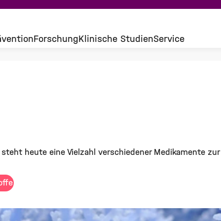
ävention
Forschung
Klinische Studien
Service
teht heute eine Vielzahl verschiedener Medikamente zur
offe