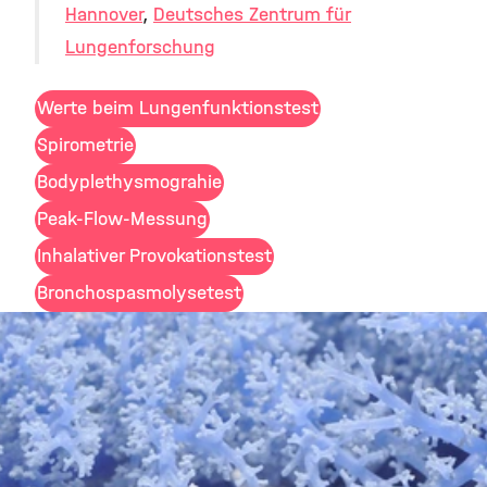
Hannover
,
Deutsches Zentrum für
Lungenforschung
Werte beim Lungenfunktionstest
Spirometrie
Bodyplethysmograhie
Peak-Flow-Messung
Inhalativer Provokationstest
Bronchospasmolysetest