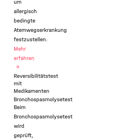
um
allergisch
bedingte
Atemwegserkrankung
festzustellen.
Mehr
erfahren
Reversibilitätstest
mit
Medikamenten
Bronchospasmolysetest
Beim
Bronchospasmolysetest
wird
geprüft,