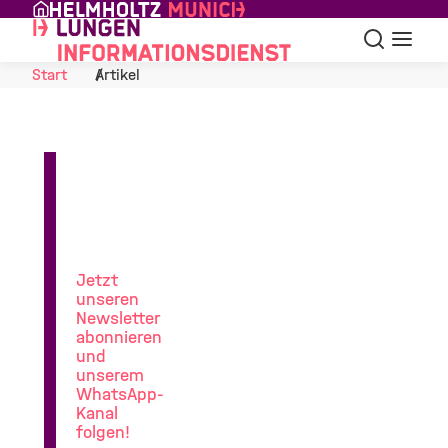
Skip to Content
Suche
Navigat
Start
Artikel
News
aus
der
Lungenforschung
Jetzt
unseren
Newsletter
abonnieren
und
unserem
WhatsApp-
Kanal
folgen!