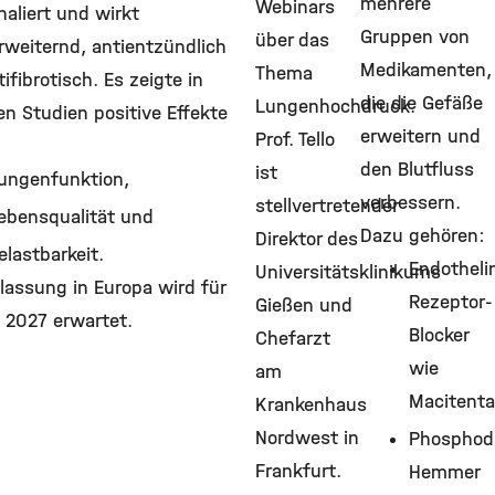
mehrere
Webinars
haliert und wirkt
Gruppen von
über das
rweiternd, antientzündlich
Medikamenten,
Thema
ifibrotisch. Es zeigte in
die die Gefäße
Lungenhochdruck.
en Studien positive Effekte
erweitern und
Prof. Tello
den Blutfluss
ist
ungenfunktion,
verbessern.
stellvertretender
ebensqualität und
Dazu gehören:
Direktor des
elastbarkeit.
Endotheli
Universitätsklinikums
lassung in Europa wird für
Rezeptor-
Gießen und
 2027 erwartet.
Blocker
Chefarzt
wie
am
Macitent
Krankenhaus
Nordwest in
Phosphodi
Frankfurt.
Hemmer