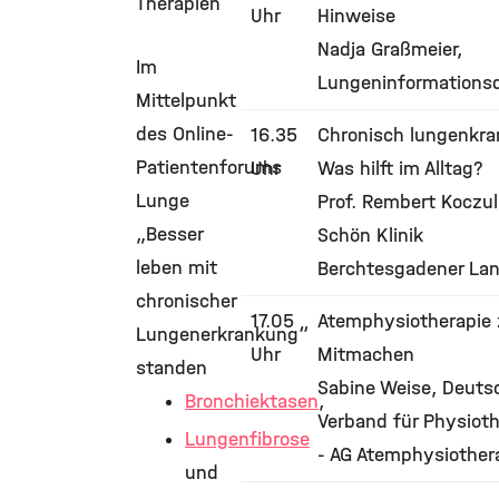
Therapien
Uhr
Hinweise
Nadja Graßmeier,
Im
Lungeninformations
Mittelpunkt
des Online-
16.35
Chronisch lungenkra
Patientenforums
Uhr
Was hilft im Alltag?
Lunge
Prof. Rembert Koczul
„Besser
Schön Klinik
leben mit
Berchtesgadener La
chronischer
17.05
Atemphysiotherapie
Lungenerkrankung“
Uhr
Mitmachen
standen
Sabine Weise, Deuts
Bronchiektasen
,
Verband für Physioth
Lungenfibrose
- AG Atemphysiother
und