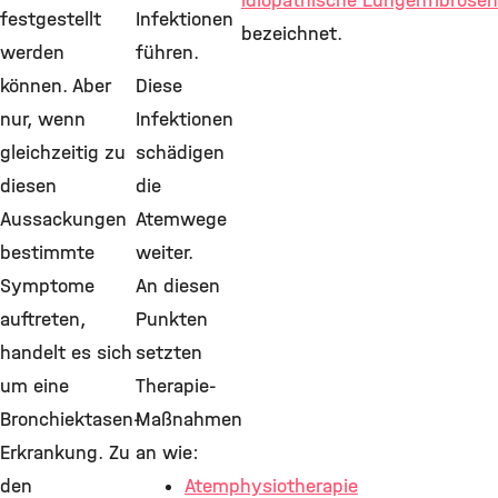
idiopathische Lungenfibrosen
festgestellt
Infektionen
bezeichnet.
werden
führen.
können. Aber
Diese
nur, wenn
Infektionen
gleichzeitig zu
schädigen
diesen
die
Aussackungen
Atemwege
bestimmte
weiter.
Symptome
An diesen
auftreten,
Punkten
handelt es sich
setzten
um eine
Therapie-
Bronchiektasen-
Maßnahmen
Erkrankung. Zu
an wie:
den
Atemphysiotherapie