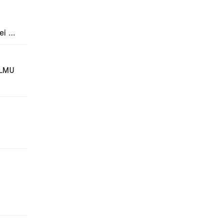
ei …
 LMU