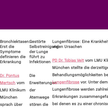
Bronchiektasen:
Gestörte
Lungenfibrose: Eine Krankhei
Erst die
Selbstreinigung
vielen Ursachen
Symptome
der Lunge
definieren die
führt zu
PD Dr. Tobias Veit
vom LMU Kl
Erkrankung
Infektionen
München stellte die derzeitig
Behandlungsmöglichkeiten be
Dr. Pontus
Die
Lungenfibrose
vor. Unter dem 
Mertsch
vom
Erweiterungen
Lungenfibrose werden zahlre
LMU Klinikum
der
Erkrankungen zusammengefa
München
Atemwege
bei denen es zu einer chroni
sprach über
stören die