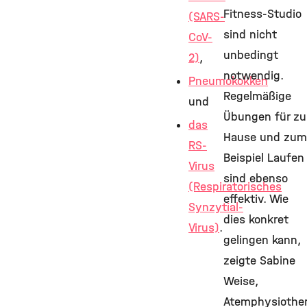
Fitness-Studio
(SARS-
sind nicht
CoV-
unbedingt
2)
,
notwendig.
Pneumokokken
Regelmäßige
und
Übungen für zu
das
Hause und zum
RS-
Beispiel Laufen
Virus
sind ebenso
(Respiratorisches
effektiv. Wie
Synzytial-
dies konkret
Virus)
.
gelingen kann,
zeigte Sabine
Weise,
Atemphysiother