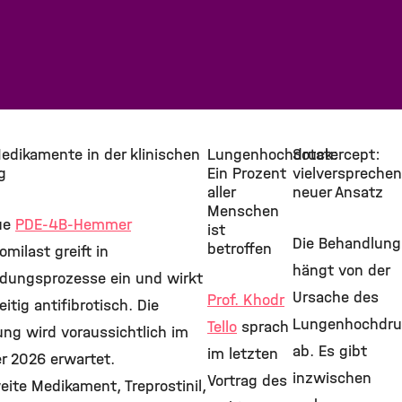
edikamente in der klinischen
Lungenhochdruck:
Sotatercept:
g
Ein Prozent
vielversprechen
aller
neuer Ansatz
Menschen
ue
PDE-4B-Hemmer
ist
Die Behandlung
betroffen
milast greift in
hängt von der
dungsprozesse ein und wirkt
Ursache des
Prof. Khodr
eitig antifibrotisch. Die
Lungenhochdru
Tello
sprach
ung wird voraussichtlich im
ab. Es gibt
im letzten
 2026 erwartet.
inzwischen
Vortrag des
ite Medikament, Treprostinil,