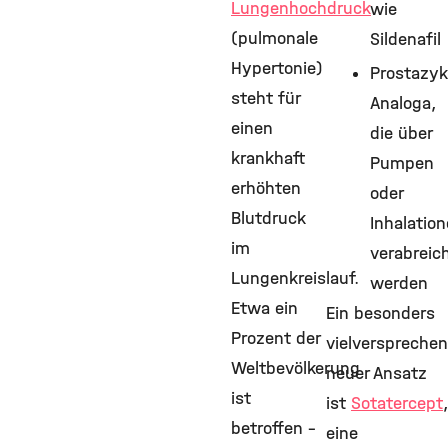
Lungenhochdruck
wie
(pulmonale
Sildenafil
Hypertonie)
Prostazyk
steht für
Analoga,
einen
die über
krankhaft
Pumpen
erhöhten
oder
Blutdruck
Inhalatio
im
verabreic
Lungenkreislauf.
werden
Etwa ein
Ein besonders
Prozent der
vielversprechen
Weltbevölkerung
neuer Ansatz
ist
ist
Sotatercept
,
betroffen –
eine