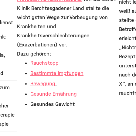
nicht l
Klinik Berchtesgadener Land stellte die
weiß au
wichtigsten Wege zur Vorbeugung von
stellte
dienst
Krankheiten und
Betrof
Krankheitsverschlechterungen
nk:
erleich
(Exazerbationen) vor.
„Nicht
Dazu gehören:
la,
Rezept
Rauchstopp
unters
nd
Bestimmte Impfungen
nach d
Bewegung
X“, an
 zum
rauchfr
Gesunde Ernährung
Gesundes Gewicht
cher
erapie
apie