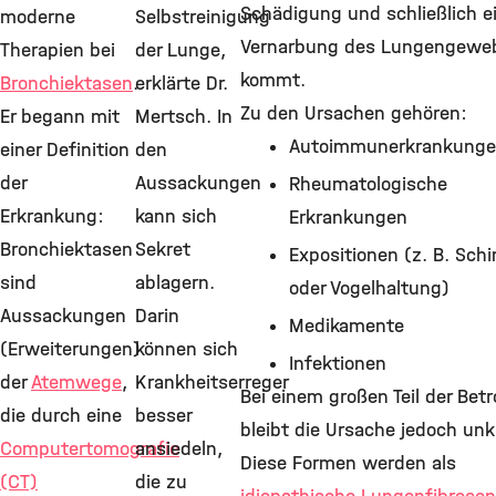
Schädigung und schließlich e
moderne
Selbstreinigung
Vernarbung des Lungengewe
Therapien bei
der Lunge,
kommt.
Bronchiektasen
.
erklärte Dr.
Zu den Ursachen gehören:
Er begann mit
Mertsch. In
Autoimmunerkrankung
einer Definition
den
der
Aussackungen
Rheumatologische
Erkrankung:
kann sich
Erkrankungen
Bronchiektasen
Sekret
Expositionen (z. B. Sch
sind
ablagern.
oder Vogelhaltung)
Aussackungen
Darin
Medikamente
(Erweiterungen)
können sich
Infektionen
der
Atemwege
,
Krankheitserreger
Bei einem großen Teil der Bet
die durch eine
besser
bleibt die Ursache jedoch unkl
Computertomografie
ansiedeln,
Diese Formen werden als
(CT)
die zu