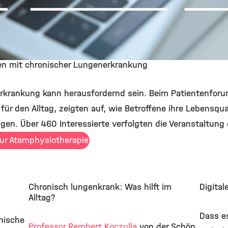
en mit chronischer Lungenerkrankung
rkrankung kann herausfordernd sein. Beim Patientenfor
ür den Alltag, zeigten auf, wie Betroffene ihre Lebensqu
gen. Über 460 Interessierte verfolgten die Veranstaltung 
zur Atemphysiotherapie
Chronisch lungenkrank: Was hilft im
Digital
Alltag?
Dass e
nische
Professor Rembert Koczulla
von der Schön