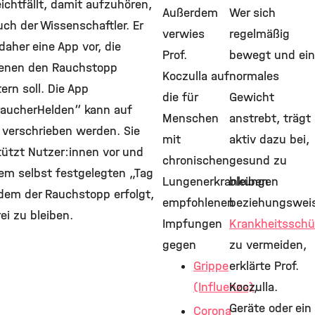
eichtfällt, damit aufzuhören,
Außerdem
Wer sich
ch der Wissenschaftler. Er
verwies
regelmäßig
 daher eine App vor, die
Prof.
bewegt und ein
fenen den Rauchstopp
Koczulla auf
normales
tern soll. Die App
die für
Gewicht
raucherHelden“ kann auf
Menschen
anstrebt, trägt
 verschrieben werden. Sie
mit
aktiv dazu bei,
tützt Nutzer:innen vor und
chronischen
gesund zu
em selbst festgelegten „Tag
Lungenerkrankungen
bleiben
 dem der Rauchstopp erfolgt,
empfohlenen
beziehungswei
ei zu bleiben.
Impfungen
Krankheitssch
gegen
zu vermeiden,
Grippe
erklärte Prof.
(Influenza)
Koczulla.
,
Geräte oder ein
Corona