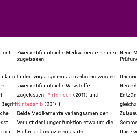
t mit
Zwei antifibrotische Medikamente bereits
Neue M
zugelassen
Prüfun
inikum
In den vergangenen Jahrzehnten wurden
Der ne
en
zwei antifibrotische Wirkstoffe
Nerando
i
zugelassen:
Pirfenidon
(2011) und
Entzün
Begriff
Nintedanib
(2014).
gleichz
iche
Beide Medikamente verlangsamen den
Zulass
sst,
Verlust der Lungenfunktion etwa um die
Sommer
schen
Hälfte und reduzieren akute
Das zwe