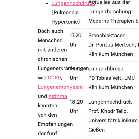
Aktuelles aus der
Lungenhochdruck
Lungenforschung:
(Pulmonale
Moderne Therapien b
Hypertonie).
Doch auch
17.20
Bronchiektasen
Menschen
Uhr
Dr. Pontus Mertsch,
mit anderen
Klinikum München
chronischen
Lungenerkrankungen
17.50
Lungenfibrose
wie
COPD
,
Uhr
PD Tobias Veit, LMU
Lungenemphysem
Klinikum München
und
Asthma
18.20
Lungenhochdruck
konnten
Uhr
Prof. Khodr Tello,
von den
Universitätsklinikum
Empfehlungen
Gießen
der fünf