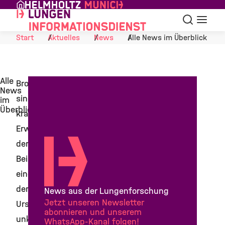
Skip to Content
Suche
Navigat
Start
Aktuelles
News
Alle News im Überblick
Alle
Bronchiektasen
News
sind
im
Überblick
krankhafte
Erweiterungen
der Atemwege.
Bei mehr als
einem Drittel
der Fälle ist die
News aus der Lungenforschung
Jetzt unseren Newsletter
Ursache dafür
abonnieren und unserem
unklar. Eine
WhatsApp-Kanal folgen!