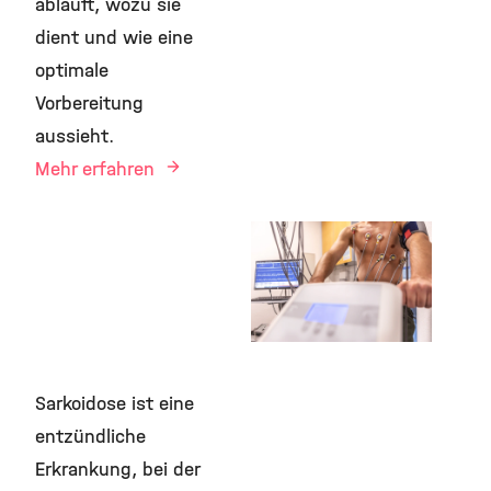
abläuft, wozu sie
dient und wie eine
optimale
Vorbereitung
aussieht.
Mehr erfahren
28. April 2026
Neue
Patienteninformation
zur Spiroergometrie
erschienen
Sarkoidose ist eine
entzündliche
Erkrankung, bei der