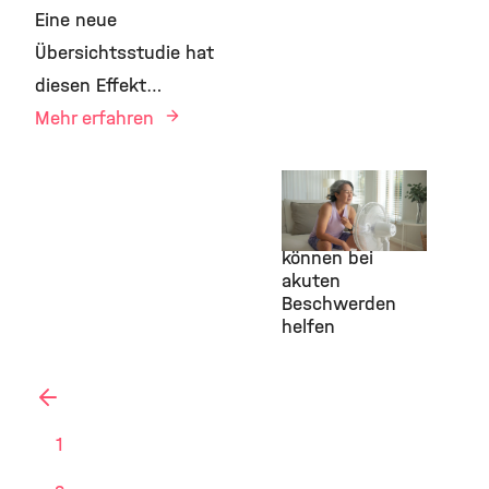
Eine neue
Übersichtsstudie hat
diesen Effekt…
Mehr erfahren
21. April 2026
Atemnot:
Handventilatoren
können bei
akuten
Beschwerden
helfen
vorherige
1