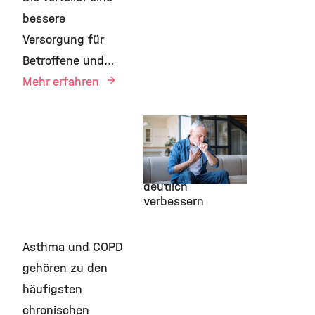
bessere
Versorgung für
Betroffene und…
Mehr erfahren
5. Mai 2026
Positionspapier:
Atemtest könnte
Asthmaversorgung
deutlich
verbessern
Asthma und COPD
gehören zu den
häufigsten
chronischen