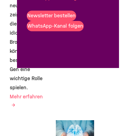
neue Studie
zeigt nun: Bei
Newsletter bestellen
diesen
WhatsApp-Kanal folgen
idiopathischen
Bronchiektasen
könnte ein
bestimmtes
Gen eine
wichtige Rolle
spielen.
Mehr erfahren
26. Mai 2026
Idiopathische