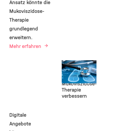
Ansatz könnte die
Mukoviszidose-
Therapie
grundlegend
erweitern.
Mehr erfahren
21. Mai 2026
Nanoantikörper
soll
Mukoviszidose-
Therapie
verbessern
Digitale
Angebote