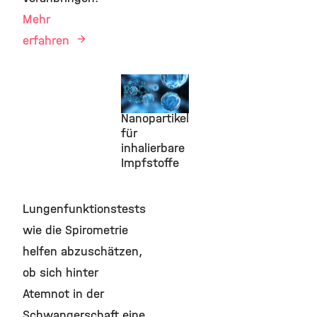
Mehr
erfahren
12. Mai
2026
Nanopartikel
für
inhalierbare
Impfstoffe
Lungenfunktionstests
wie die Spirometrie
helfen abzuschätzen,
ob sich hinter
Atemnot in der
Schwangerschaft eine