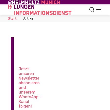
Skip to Content
Suche
Navigat
Start
Artikel
News
aus
der
Lungenforschung
Jetzt
unseren
Newsletter
abonnieren
und
unserem
WhatsApp-
Kanal
folgen!