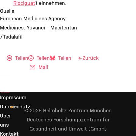
Riociguat
) einnehmen.
Quelle
European Medicines Agency:
Medicines: Yuvanci – Macitentan
/Tadalafil
Teilen
Teilen
Teilen
Zurück
Mail
Impressum
Datenschutz
© 2026 Helmholtz Zentrum München
Über
Deutsches Forschungszentrum für
uns
Gesundheit und Umwelt (GmbH)
Kontakt