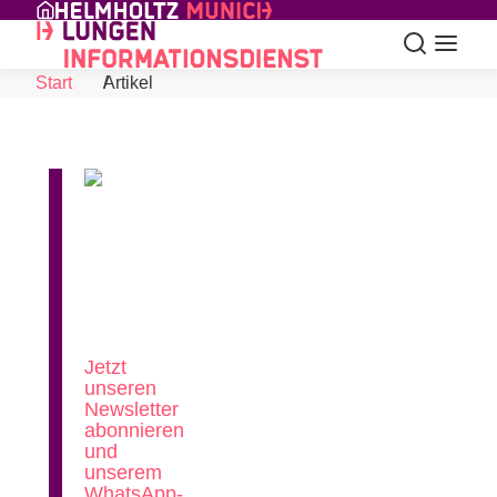
Skip to Content
Suche
Navigat
Start
Artikel
News
aus
der
Lungenforschung
Jetzt
unseren
Newsletter
abonnieren
und
unserem
WhatsApp-