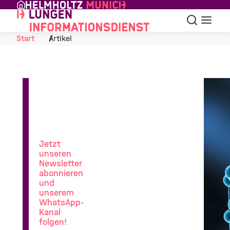
Skip to Content
Suche
Navigat
Start
Artikel
News
aus
der
Lungenforschung
Jetzt
unseren
Newsletter
abonnieren
und
unserem
WhatsApp-
Kanal
folgen!