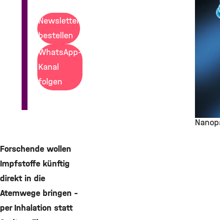
Newsletter
bestellen
WhatsApp-
Kanal
folgen
Nanopa
©
Forschende wollen
Impfstoffe künftig
direkt in die
Atemwege bringen –
per Inhalation statt