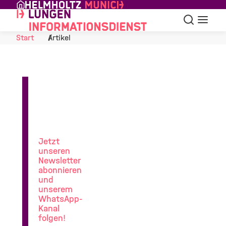
Skip to Content
Suche
Navigat
Start
Artikel
News
aus
der
Lungenforschung
Jetzt
unseren
Newsletter
abonnieren
und
unserem
WhatsApp-
Kanal
folgen!