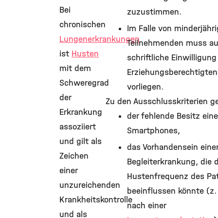
Bei
zuzustimmen.
chronischen
Im Falle von minderjähr
Lungenerkrankungen
Teilnehmenden muss au
ist
Husten
schriftliche Einwilligung
mit dem
Erziehungsberechtigten
Schweregrad
vorliegen.
der
Zu den Ausschlusskriterien g
Erkrankung
der fehlende Besitz ein
assoziiert
Smartphones,
und gilt als
das Vorhandensein eine
Zeichen
Begleiterkrankung, die d
einer
Hustenfrequenz des Pa
unzureichenden
beeinflussen könnte (z.
Krankheitskontrolle
nach einer
und als