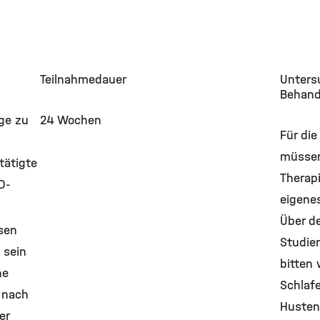
Teilnahmedauer
Unters
Behand
age zu
24 Wochen
Für die
müssen
tätigte
Therap
D-
eigene
Über d
sen
Studie
 sein
bitten 
ne
Schlaf
g nach
Husten
er