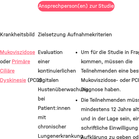
©
Ansprechperson(en) zur Studie
Krankheitsbild
Zielsetzung
Aufnahmekriterien
Mukoviszidose
Evaluation
Um für die Studie in Fr
oder
Primäre
einer
kommen, müssen die
Ciliäre
kontinuierlichen
Teilnehmenden eine bes
Dyskinesie
(PCD)
digitalen
Mukoviszidose- oder PC
Hustenüberwachung
Diagnose haben.
bei
Die Teilnehmenden müs
Patient:innen
mindestens 12 Jahre alt
mit
und in der Lage sein, ei
chronischer
schriftliche Einwilligun
Lungenerkrankung
Aufklärung zu geben od