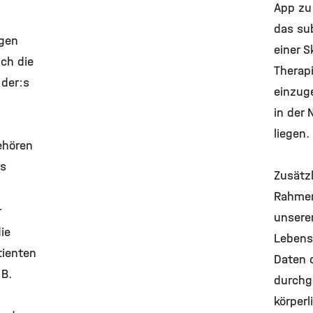
App zu 
das su
igen
einer S
ch die
Therap
 der:s
einzug
in der 
liegen.
ehören
es
Zusätzl
Rahmen
r
unsere
ie
Lebensq
tienten
Daten 
 B.
durchg
körper