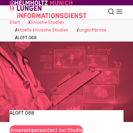
Skip to Content
Suche
Navigat
Start
Klinische Studien
Aktuelle klinische Studien
Lungenfibrose
ALOFT 068
ALOFT 068
©
Ansprechperson(en) zur Studie