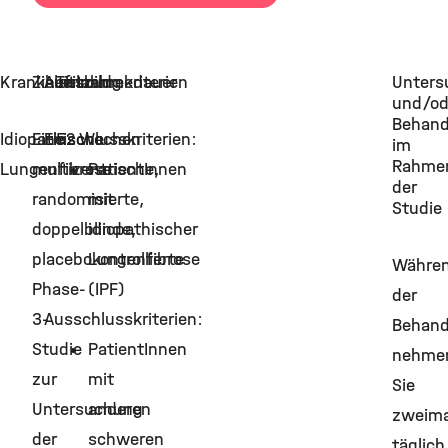
Krankheitsbild
Zielsetzung
Aufnahmekriterien
Teilnahmedauer
Unters
und/od
Behand
Idiopathische
Eine
Einschlusskriterien:
52 Wochen
im
Rahme
Lungenfibrose
multizentrische,
PatientInnen
der
randomisierte,
mit
Studie
doppelblinde,
idiopathischer
placebokontrollierte
Lungenfibrose
Währe
Phase-
(IPF)
der
3-
Ausschlusskriterien:
Behand
Studie
PatientInnen
nehme
zur
mit
Sie
Untersuchung
anderen
zweima
der
schweren
täglich