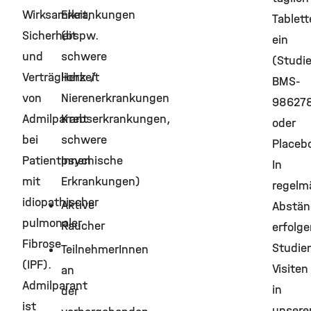
Wirksamkeit,
Erkrankungen
Tablett
Sicherheit
(bspw.
ein
und
schwere
(Studi
Verträglichkeit
Herz-/
BMS-
von
Nierenerkrankungen
98627
Admilparant
Krebserkrankungen,
oder
bei
schwere
Placebo
PatientInnen
psychische
In
mit
Erkrankungen)
regelm
idiopathischer
Aktive
Abstän
pulmonaler
Raucher
erfolge
Fibrose
Studie
TeilnehmerInnen
(IPF).
Visiten
an
Admilparant
in
der
ist
unser