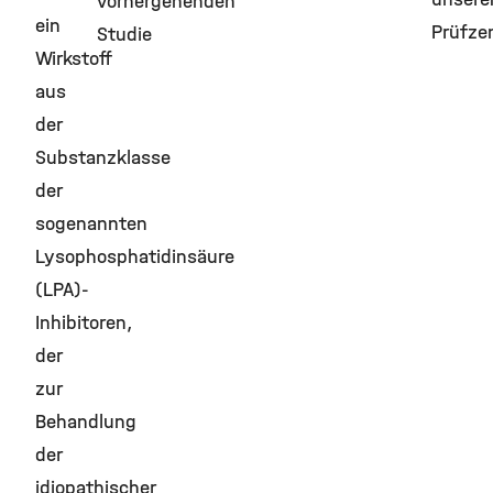
vorhergehenden
ein
Prüfze
Studie
Wirkstoff
aus
der
Substanzklasse
der
sogenannten
Lysophosphatidinsäure
(LPA)-
Inhibitoren,
der
zur
Behandlung
der
idiopathischer