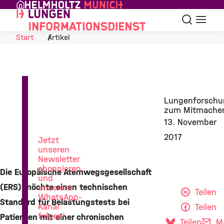
Skip to Content
Suche
Navigat
Start
Artikel
News
Lungenforschu
aus
zum Mitmache
der
13. November
Lungenforschung
2017
Jetzt
unseren
Newsletter
abonnieren
Die Europäische Atemwegsgesellschaft
und
(ERS) möchte einen technischen
unserem
Teilen
WhatsApp-
Standard für Belastungstests bei
Kanal
Teilen
folgen!
Patienten mit einer chronischen
Teilen
Ma