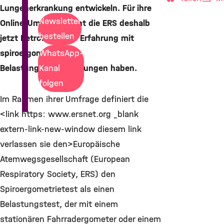
Lungenerkrankung entwickeln. Für ihre
Newsletter
Online-Umfrage sucht die ERS deshalb
bestellen
jetzt Betroffene, die Erfahrung mit
spiroergometrischen
WhatsApp-
Belastungsuntersuchungen haben.
Kanal
folgen
Im Rahmen ihrer Umfrage definiert die
<link https: www.ersnet.org _blank
extern-link-new-window diesem link
verlassen sie den>Europäische
Atemwegsgesellschaft (European
Respiratory Society, ERS) den
Spiroergometrietest als einen
Belastungstest, der mit einem
stationären Fahrradergometer oder einem