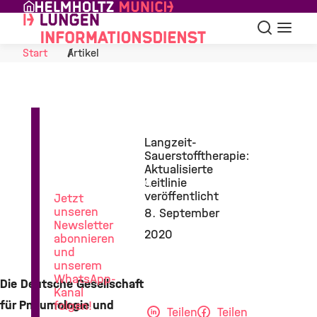
Skip to Content
Suche
Navigat
Start
Artikel
News
Langzeit-
aus
Sauerstofftherapie:
der
Aktualisierte
Lungenforschung
Leitlinie
veröffentlicht
Jetzt
unseren
8. September
Newsletter
2020
abonnieren
und
unserem
WhatsApp-
Die Deutsche Gesellschaft
Kanal
für Pneumologie und
folgen!
Teilen
Teilen