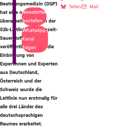
Beatmungsmedizin (DGP)
Teilen
Mail
Newsletter
hat eine neue
bestellen
überarbeitete Version der
S2k-Leitlinie zur Langzeit-
WhatsApp-
Sauerstofftherapie
Kanal
veröffentlicht. Durch die
folgen
Einbindung von
Expertinnen und Experten
aus Deutschland,
Österreich und der
Schweiz wurde die
Leitlinie nun erstmalig für
alle drei Länder des
deutschsprachigen
Raumes erarbeitet.