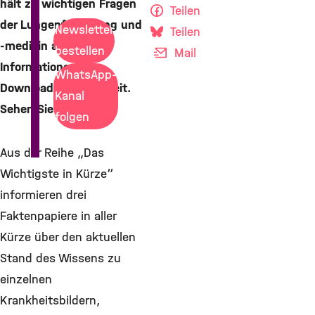
hält zu wichtigen Fragen
Teilen
der Lungenforschung und
Newsletter
Teilen
-medizin auch
bestellen
Mail
Informationen zum
WhatsApp-
Download für Sie bereit.
Kanal
Sehen Sie selbst.
folgen
Aus der Reihe „Das
Wichtigste in Kürze“
informieren drei
Faktenpapiere in aller
Kürze über den aktuellen
Stand des Wissens zu
einzelnen
Krankheitsbildern,