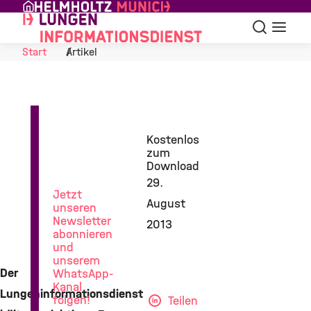
Skip to Content
Suche
Navigat
Start
Artikel
News
Kostenlos
aus
zum
der
Download
Lungenforschung
29.
Jetzt
August
unseren
Newsletter
2013
abonnieren
und
unserem
Der
WhatsApp-
Kanal
Lungeninformationsdienst
folgen!
Teilen