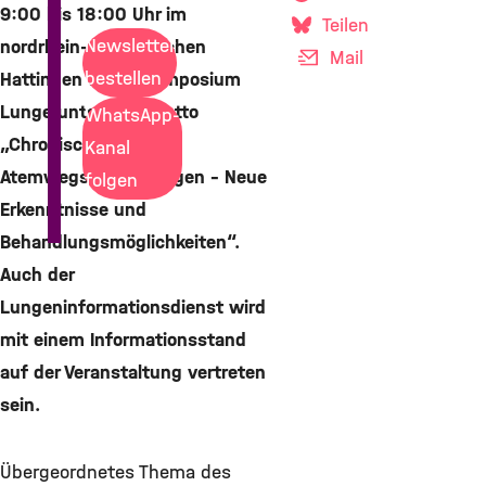
9:00 bis 18:00 Uhr im
Teilen
Newsletter
nordrhein-westfälischen
Mail
bestellen
Hattingen das 7. Symposium
Lunge unter dem Motto
WhatsApp-
„Chronische
Kanal
Atemwegserkrankungen – Neue
folgen
Erkenntnisse und
Behandlungsmöglichkeiten“.
Auch der
Lungeninformationsdienst wird
mit einem Informationsstand
auf der Veranstaltung vertreten
sein.
Übergeordnetes Thema des