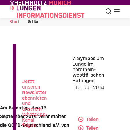
Skip to Content
Suche
Navigat
Start
Artikel
News
7. Symposium
aus
Lunge im
der
nordrhein-
Lungenforschung
westfälischen
Hattingen
Jetzt
unseren
10. Juli 2014
Newsletter
abonnieren
und
Am Samstag, den 13.
unserem
WhatsApp-
September 2014 veranstaltet
Teilen
Kanal
die COPD-Deutschland e.V. von
folgen!
Teilen